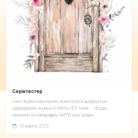
Серіктестер
Секс-жұмыскерлермен және есірткі қолданатын
адамдармен жұмыс істейтін ҮЕҰ тізімі: «Біздің
өміріміз» Қоғамдық қоры АИТВ-ның алдын...
10 марта, 2023