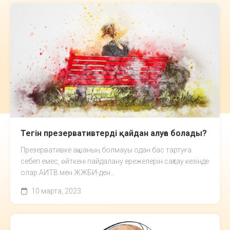
Тегін презервативтерді қайдан алуға болады?
Презервативке ақшаның болмауы одан бас тартуға
себеп емес, өйткені пайдалану ережелерін сақтау кезінде
олар АИТВ мен ЖЖБИ-ден...
10 марта, 2023