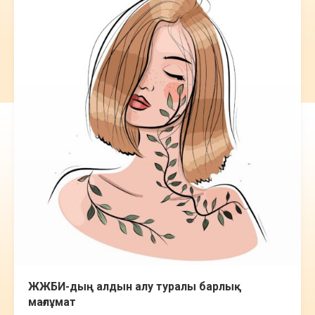
ЖЖБИ-дың алдын алу туралы барлық
мағлұмат