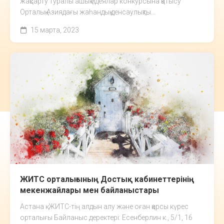
жақсарту туралы ашық идеялар конкурсына қатысу
Орталық Азиядағы жаһандық денсаулықты...
15 марта, 2023
ЖИТС орталығының Достық кабинеттерінің
мекенжайлары мен байланыстары
Астана қ. ЖИТС-тің алдын алу және оған қарсы күрес
орталығы Байланыс деректері: Есенберлин к., 5/1, 16