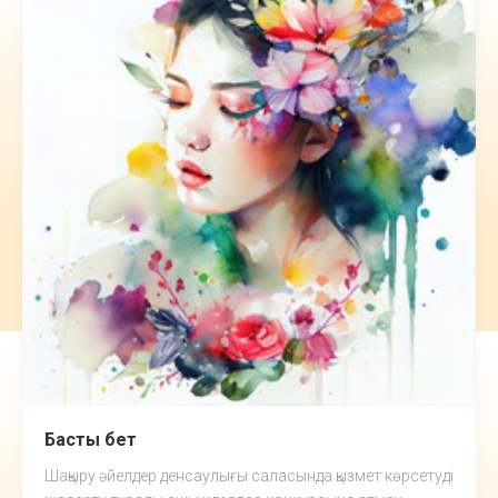
Басты бет
Шақыру әйелдер денсаулығы саласында қызмет көрсетуді