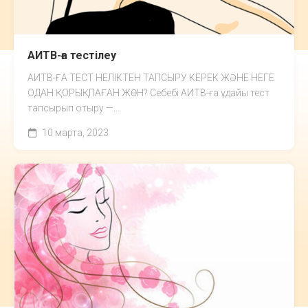
АИТВ-ға тестілеу
АИТВ-ҒА ТЕСТ НЕЛІКТЕН ТАПСЫРУ КЕРЕК ЖӘНЕ НЕГЕ
ОДАН ҚОРЫҚПАҒАН ЖӨН? Себебі АИТВ-ға ұдайы тест
тапсырып отыру —...
10 марта, 2023