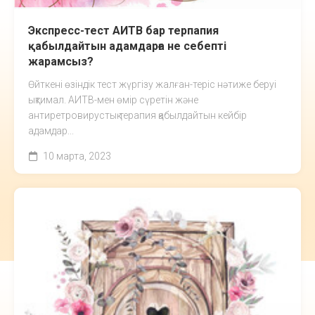
Экспресс-тест АИТВ бар терпапия
қабылдайтын адамдарға не себепті
жарамсыз?
Өйткені өзіндік тест жүргізу жалған-теріс нәтиже беруі
ықтимал. АИТВ-мен өмір сүретін және
антиретровирустық терапия қабылдайтын кейбір
адамдар...
10 марта, 2023