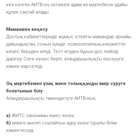
кез келген АИТВ-оң нәтижелі адам өз мәртебесін ұдайы
құпия сақтай алады.
Маманмен кеңесу
Достық кабинеттерінде жұмыс істейтін мамандар арнайы
дайындықтан, соның ішінде психологиялық-әлеуметтік
кеңес беруден өтеді. Тест өтуден бұрын дос пейілді
дәрігер Сізге кеңес беріп, алаңдаушылықты еңсеруге
көмек көрсетеді.
Оң мәртебемен ұзақ және толыққанды өмір суруге
болатынын білу
Алаңдаушылықты төмендетуге АИТВ-ның
а)
ЖИТС синонимы емес екені;
б)
өлімге әкеліп соқпайтын ауру екені туралы білім
көмектеседі..