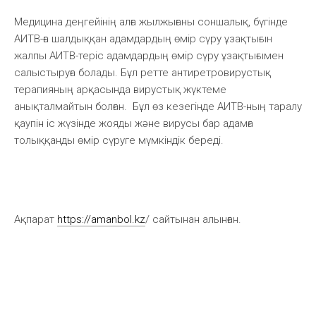
Медицина деңгейінің алға жылжығаны соншалық, бүгінде
АИТВ-ға шалдыққан адамдардың өмір сүру ұзақтығын
жалпы АИТВ-теріс адамдардың өмір сүру ұзақтығымен
салыстыруға болады. Бұл ретте антиретровирустық
терапияның арқасында вирустық жүктеме
анықталмайтын болған. Бұл өз кезегінде АИТВ-ның таралу
қаупін іс жүзінде жояды және вирусы бар адамға
толыққанды өмір сүруге мүмкіндік береді.
Ақпарат
https://amanbol.kz
/ сайтынан алынған.