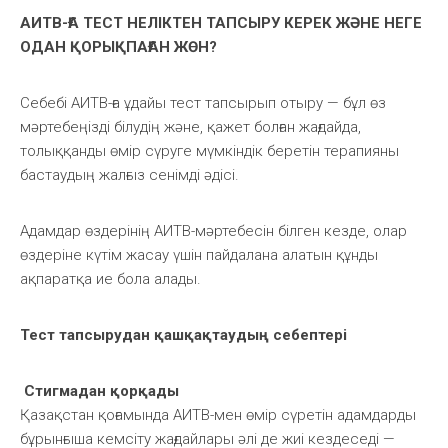
АИТВ-ҒА ТЕСТ НЕЛІКТЕН ТАПСЫРУ КЕРЕК ЖӘНЕ НЕГЕ
ОДАН ҚОРЫҚПА
ҒАН ЖӨН
?
Себебі АИТВ-ға ұдайы тест тапсырып отыру — бұл өз
мәртебеңізді білудің және, қажет болған жағдайда,
толыққанды өмір сүруге мүмкіндік беретін терапияны
бастаудың жалғыз сенімді әдісі.
Адамдар өздерінің АИТВ-мәртебесін білген кезде, олар
өздеріне күтім жасау үшін пайдалана алатын құнды
ақпаратқа ие бола алады.
Тест тапсырудан қашқақтаудың себептері
Стигмадан қорқады
Қазақстан қоғамында АИТВ-мен өмір сүретін адамдарды
бұрынғыша кемсіту жағдайлары әлі де жиі кездеседі —