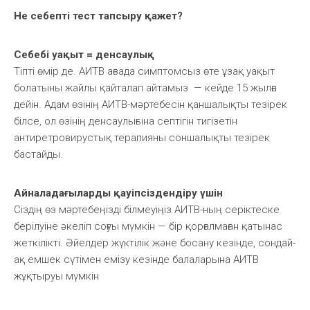
Не себепті тест тапсыру қажет
?
Себебі уақыт
=
денсаулық
Тіпті өмір де. АИТВ ағзада симптомсыз өте ұзақ уақыт
болатыны жайлы қайталап айтамыз — кейде 15 жылға
дейін. Адам өзінің АИТВ-мәртебесін қаншалықты тезірек
білсе, ол өзінің денсаулығына септігін тигізетін
антиретровирустық терапияны соншалықты тезірек
бастайды.
Айналадағыларды қауіпсіздендіру үшін
Сіздің өз мәртебеңізді білмеуіңіз АИТВ-ның серіктеске
берілуіне әкеліп соғуы мүмкін — бір қорғалмаған қатынас
жеткілікті. Әйелдер жүктілік және босану кезінде, сондай-
ақ емшек сүтімен емізу кезінде балаларына АИТВ
жұқтыруы мүмкін