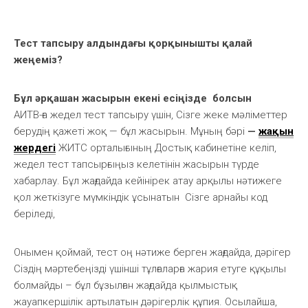
Тест тапсыру алдындағы қорқынышты қалай
жеңеміз
?
Бұл әрқашан жасырын екені есіңізде болсын
АИТВ-ға жедел тест тапсыру үшін, Сізге жеке мәліметтер
берудің қажеті жоқ — бұл жасырын. Мұның бәрі
—
жақын
жердегі
ЖИТС орталығының Достық кабинетіне келіп,
жедел тест тапсырғыңыз келетінін жасырын түрде
хабарлау. Бұл жағдайда кейінірек атау арқылы нәтижеге
қол жеткізуге мүмкіндік ұсынатын Сізге арнайы код
беріледі,
Онымен қоймай, тест оң нәтиже берген жағдайда, дәрігер
Сіздің мәртебеңізді үшінші тұлғаларға жария етуге құқылы
болмайды – бұл бұзылған жағдайда қылмыстық
жауапкершілік артылатын дәрігерлік құпия. Осылайша,