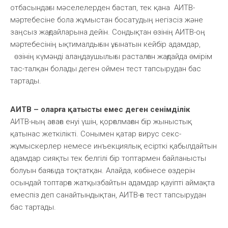
отбасындағы мәселелерден бастап, тек қана АИТВ-
мәртебесіне бола жұмыстан босатудың негізсіз және
заңсыз жағдайларына дейін. Сондықтан өзінің АИТВ-оң
мәртебесінің ықтималдығын ұғынатын кейбір адамдар,
өзінің күмәнді алаңдаушылығы расталған жағдайда өмірім
тас-талқан болады деген оймен тест тапсырудан бас
тартады.
АИТВ – оларға қатысты емес деген сенімділік
АИТВ-ның ағзаға енуі үшін, қорғалмаған бір жыныстық
қатынас жеткілікті. Сонымен қатар вирус секс-
жұмыскерлер немесе инъекциялық есірткі қабылдайтын
адамдар сияқты тек белгілі бір топтармен байланысты
болуын баяғыда тоқтатқан. Алайда, көбінесе өздерін
осындай топтарға жатқызбайтын адамдар қауіпті аймақта
емеспіз деп санайтындықтан, АИТВ-ға тест тапсырудан
бас тартады.