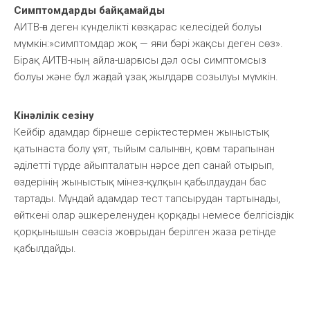
Симптомдарды байқамайды
АИТВ-ға деген күнделікті көзқарас келесідей болуы
мүмкін:»симптомдар жоқ — яғни бәрі жақсы деген сөз».
Бірақ АИТВ-ның айла-шарғысы дәл осы симптомсыз
болуы және бұл жағдай ұзақ жылдарға созылуы мүмкін.
Кінәлілік сезіну
Кейбір адамдар бірнеше серіктестермен жыныстық
қатынаста болу ұят, тыйым салынған, қоғам тарапынан
әділетті түрде айыпталатын нәрсе деп санай отырып,
өздерінің жыныстық мінез-құлқын қабылдаудан бас
тартады. Мұндай адамдар тест тапсырудан тартынады,
өйткені олар әшкереленуден қорқады немесе белгісіздік
қорқынышын сөзсіз жоғарыдан берілген жаза ретінде
қабылдайды.