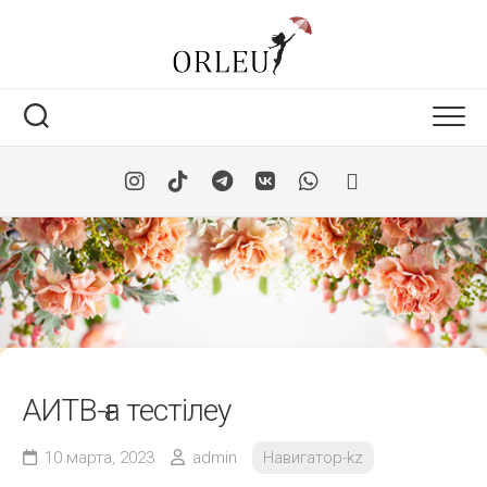
Skip
to
content
АИТВ-ға тестілеу
10 марта, 2023
admin
Навигатор-kz