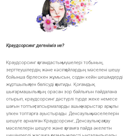
Краудсорсинг дегеніміз не?
Краудсорсинг қоғамдастық мүшелері тобының,
зерттеушілердің және кәсіпқойлардың мәселені шешу
бойынша бірлескен жұмысын, содан кейін шешімдерді
жұртшылықпен бөлісуді қамтиды. Қоғамдық
шығармашылықтың орасан зор байлығын пайдалана
отырып, краудсорсинг дәстүрлі түрде жеке немесе
шағын топтық тапсырмаларды ашық жарыстар арқылы
үлкен топтарға ауыстырады. Денсаулық мәселелерін
шешуге арналған Краудсорсинг, Денсаулық сақтау
мәселелерін шешуге және қоғамға пайда әкелетін
шешімдерді жасауға қоғамдық үлесті ынталандырады.