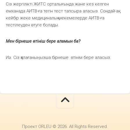
Сіз жергілікті ЖИТС орталығында және кез келген
емханада АИТВ-ға тегін тест тапсыра аласыз. Сондай-ақ
кейбір жеке медициналық мекемелерде АИТВ-ға
тестілеуден өтуге болады.
Мен бірнеше өтініш бере аламын ба?
Иә. Сіз қалағаныңызша бірнеше өтінім бере аласыз.
Проект ORLEU © 2026. All Rights Reserved.