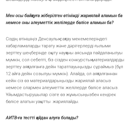
Мен осы байқауға жіберілген өтінімді жариялай аламын ба
немесе оны әлеуметтік желілерде бөлісе аламын ба?
Сіздің өтінішіңіз Денсаулық сақтау мекемелеріндегі
хабарламаларды тарату және дәрігерлерді ғылыми
зерттеу шеңберінде оқыту науқаны аясында пайдаланылуы
мүмкін, сол себепті, біз сізден конкурстық материалдарды
зерттеу аяқталғанға дейін таратпауыңызды сұраймыз (бұл
12 айға дейін созылуы мүмкін). Алайда, ол аяқталғаннан
кейін сіз өз материалдарыңызды жариялай аласыз
немесе олармен әлеуметтік желілерде бөлісе аласыз.
Ұйымдастырушылар сізге өз жұмысыңызбен кеңірек
бөлісе алатын уақытты жариялайды.
АИТВ-ға тестті қайдан алуға болады?